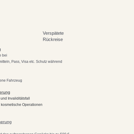
Verspätete
Rückreise
g
e bei
mitteln, Pass, Visa etc. Schutz während
sene Fahrzeug
herung
und Invaliditätsfall
 kosmetische Operationen
herung