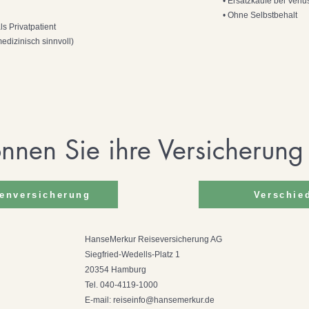
• Ersatzkäufe bei Ver
• Ohne Selbstbehalt
s Privatpatient
edizinisch sinnvoll)
önnen Sie ihre Versicherun
enversicherung
Verschie
HanseMerkur Reiseversicherung AG
Siegfried-Wedells-Platz 1
20354 Hamburg
Tel. 040-4119-1000
E-mail:
reiseinfo@hansemerkur.de