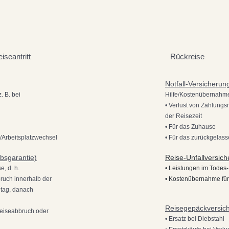
iseantritt
Rückreise
Notfall-Versicherun
. B. bei
Hilfe/Kostenübernahm
• Verlust von Zahlungs
der Reisezeit
• Für das Zuhause
/Arbeitsplatzwechsel
• Für das zurückgelas
bsgarantie)
Reise-Unfallversic
, d. h.
• Leistungen im Todes- 
bruch innerhalb der
• Kostenübernahme für
etag, danach
Reisegepäckversic
eiseabbruch oder
• Ersatz bei Diebstahl