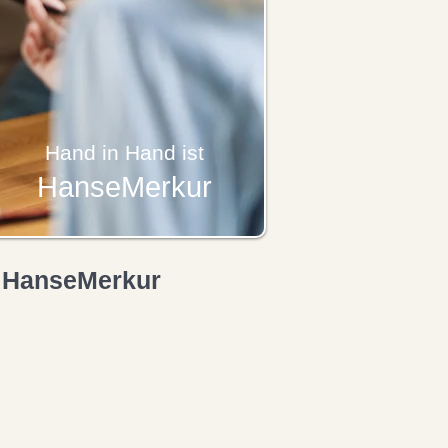
Hand in Hand ist
HanseMerkur
n HanseMerkur