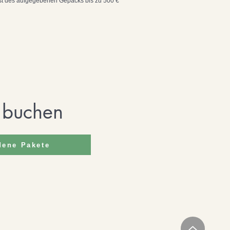
lust des aufgegebenen Gepäcks bis
zu 500 €
g buchen
dene Pakete