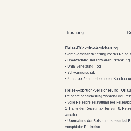
Buchung
Re
Reise-Rücktritt-Versicherung
Stornokostenabsicherung vor der Reise, z
• Unerwarteter und schwerer Erkrankung
• Unfallverletzung, Tod
• Schwangerschaft
• Kurzarbeit/betriebsbedingter Kündigung
Reise-Abbruch-Versicherung (Urlau
Reisepreisabsicherung während der Reise
• Volle Reisepreiserstattung bei Reiseab
1. Hälfte der Reise, max. bis zum 8. Reis
anteilig
• Übernahme der Reisemehrkosten bei R
verspäteter Rückreise