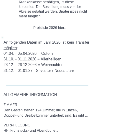
Krankenkasse benötigen, ist diese
kostenlos. Die Bestellung muss vor der
Abreise getätigt werden. Später ist es nicht
mehr möglich.
Preisliste 2026 hier..
An folgenden Daten im Jahr 2026 ist kein Transfer
möglich
:
04.04. - 05.04.2026
= Ostern
31.10. - 01.11.2026
= Allerheiligen
23.12. - 26.12.2026
= Weihnachten
r
31.12. - 01.01.27
- Silvester / Neues Jah
ALLGEMEINE INFORMATION:
ZIMMER

Den Gästen stehen 124 Zimmer, die in Einzel-, 
Doppel- und Dreibettzimmer unterteilt sind. Es gibt 
zusätzlich noch Komfort Zimmer die aus Wohn- & 
VERPFLEGUNG

Schlafzimmer bestehen.

HP: Frühstücks- und Abendbuffet .

Ausstattung: Du/WC, Föhn, Sat.-TV, Telefon, 