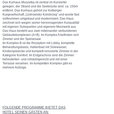
Das Kurhaus Muszelka ist zentral im Kurviertel
gelegen, der Strand und die Seebrücke sind ca. 150m
entfernt. Das Kurhaus gehört zur Kolberger
Kurgesellschaft „Uzdrowisko Kolobrzeg“ und wurde fast
vollkommen umgebaut und modernisiert. Das Haus
zeichnet sich wegen seiner hervorragenden Kurqualität
mit eigenen Solequellen und eigenem Moorwerk aus.
Das Haus besteht aus zwei miteinander verbundenen
Gebäudekomplexen (A+B). Im Komplex A befinden sich
Zimmer und der Speisesaal.
Im Komplex B ist die Rezeption mit Lobby, komplette
Behandlungsbasis, Hallenbad mit Solewasser,
Kinderspielecke und komplett renovierte Zimmer in der
Kategorie Komfort. Im Erdgeschoss sind die Zimmer
behinderten- und rollstuhlgerecht und mit einer
Terrasse versehen. Im kompletten Komplex gibt es
mehrere Aufzüge.
FOLGENDE PROGRAMME BIETET DAS
HOTEL SEINEN GÄSTEN AN: