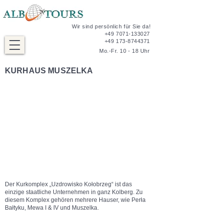
Wir sind persönlich für Sie da!
+49 7071-133027
+49 173-8744371
Mo.-Fr. 10 - 18 Uhr
KURHAUS MUSZELKA
Der Kurkomplex „Uzdrowisko Kołobrzeg“ ist das
einzige staatliche Unternehmen in ganz Kolberg. Zu
diesem Komplex gehören mehrere Hauser, wie Perła
Bałtyku, Mewa I & IV und Muszelka.